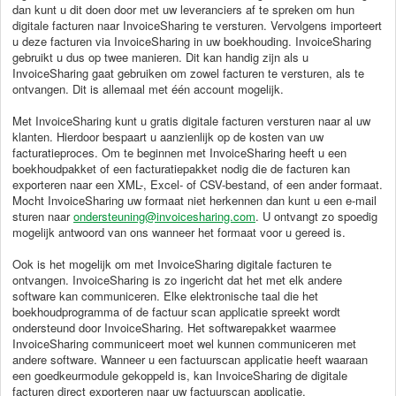
dan kunt u dit doen door met uw leveranciers af te spreken om hun
digitale facturen naar InvoiceSharing te versturen. Vervolgens importeert
u deze facturen via InvoiceSharing in uw boekhouding. InvoiceSharing
gebruikt u dus op twee manieren. Dit kan handig zijn als u
InvoiceSharing gaat gebruiken om zowel facturen te versturen, als te
ontvangen. Dit is allemaal met één account mogelijk.
Met InvoiceSharing kunt u gratis digitale facturen versturen naar al uw
klanten. Hierdoor bespaart u aanzienlijk op de kosten van uw
facturatieproces. Om te beginnen met InvoiceSharing heeft u een
boekhoudpakket of een facturatiepakket nodig die de facturen kan
exporteren naar een XML-, Excel- of CSV-bestand, of een ander formaat.
Mocht InvoiceSharing uw formaat niet herkennen dan kunt u een e-mail
sturen naar
ondersteuning@invoicesharing.com
. U ontvangt zo spoedig
mogelijk antwoord van ons wanneer het formaat voor u gereed is.
Ook is het mogelijk om met InvoiceSharing digitale facturen te
ontvangen. InvoiceSharing is zo ingericht dat het met elk andere
software kan communiceren. Elke elektronische taal die het
boekhoudprogramma of de factuur scan applicatie spreekt wordt
ondersteund door InvoiceSharing. Het softwarepakket waarmee
InvoiceSharing communiceert moet wel kunnen communiceren met
andere software. Wanneer u een factuurscan applicatie heeft waaraan
een goedkeurmodule gekoppeld is, kan InvoiceSharing de digitale
facturen direct exporteren naar uw factuurscan applicatie.