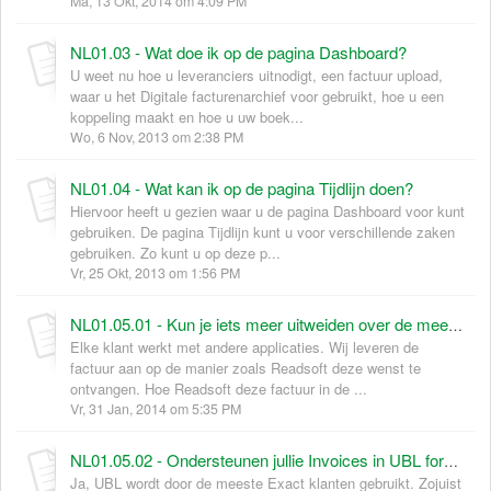
Ma, 13 Okt, 2014 om 4:09 PM
NL01.03 - Wat doe ik op de pagina Dashboard?
U weet nu hoe u leveranciers uitnodigt, een factuur upload,
waar u het Digitale facturenarchief voor gebruikt, hoe u een
koppeling maakt en hoe u uw boek...
Wo, 6 Nov, 2013 om 2:38 PM
NL01.04 - Wat kan ik op de pagina Tijdlijn doen?
Hiervoor heeft u gezien waar u de pagina Dashboard voor kunt
gebruiken. De pagina Tijdlijn kunt u voor verschillende zaken
gebruiken. Zo kunt u op deze p...
Vr, 25 Okt, 2013 om 1:56 PM
NL01.05.01 - Kun je iets meer uitweiden over de meest gebruikelijke technische setup en additionele functionele procedures die jullie klanten hanteren in geval van communicatie via HTTPS?
Elke klant werkt met andere applicaties. Wij leveren de
factuur aan op de manier zoals Readsoft deze wenst te
ontvangen. Hoe Readsoft deze factuur in de ...
Vr, 31 Jan, 2014 om 5:35 PM
NL01.05.02 - Ondersteunen jullie Invoices in UBL formaat en hoeveel klanten maken hiervan gebruik?
Ja, UBL wordt door de meeste Exact klanten gebruikt. Zojuist